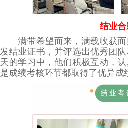
结业合
满带希望而来，满载收获而归
发结业证书，并评选出优秀团队
天的学习中，他们积极互动，认
是成绩考核环节都取得了优异成