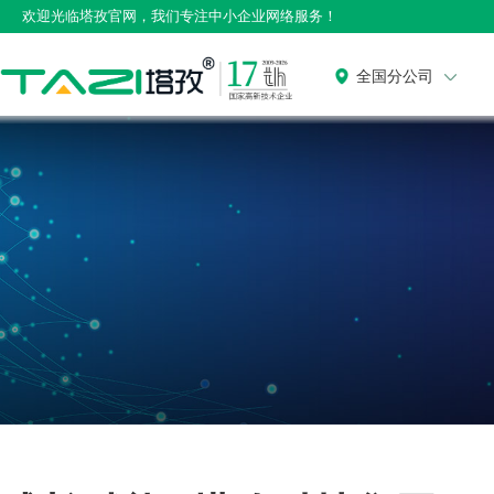
欢迎光临塔孜官网，我们专注中小企业网络服务！
全国分公司