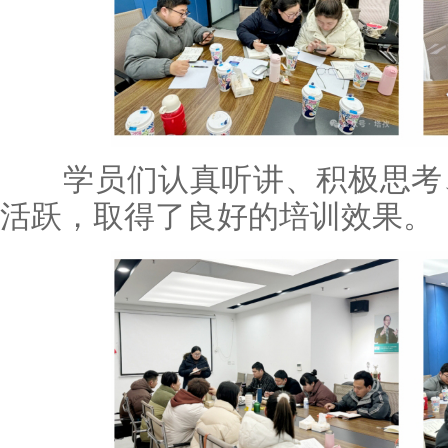
学员们认真听讲、积极思考、
活跃，取得了良好的培训效果。