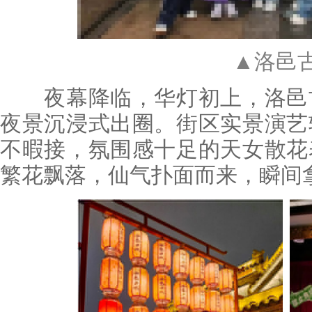
▲洛邑
夜幕降临，华灯初上，洛邑古
夜景沉浸式出圈。街区实景演艺
不暇接，氛围感十足的天女散花
繁花飘落，仙气扑面而来，瞬间