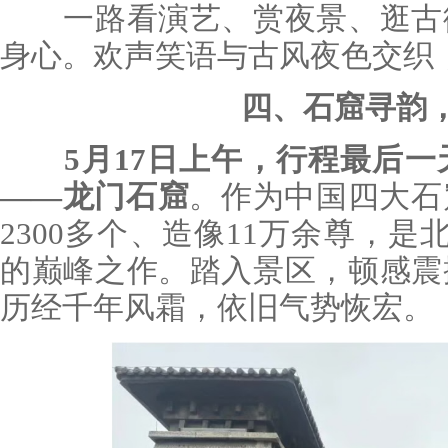
一路看演艺、赏夜景、逛古街
身心。欢声笑语与古风夜色交织
四、石窟寻韵
5月17日上午，行程最后
——龙门石窟
。作为中国四大石
2300多个、造像11万余尊，是
的巅峰之作。踏入景区，顿感震
历经千年风霜，依旧气势恢宏。