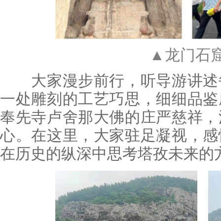
▲龙门石
大家漫步前行，听导游讲述每
一处雕刻的工艺巧思，细细品鉴
奉先寺卢舍那大佛的庄严慈祥，
心。在这里，大家驻足凝视，感
在历史的纵深中思考塔孜未来的