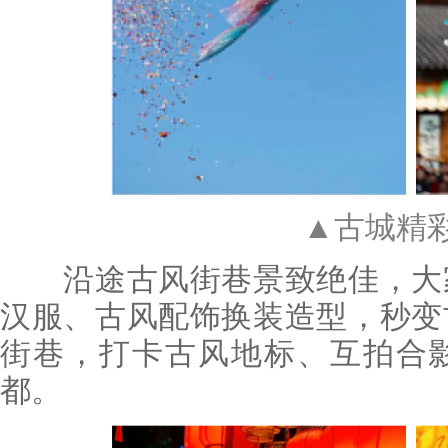
▲古城精
沿途古风街巷景致绝佳，大家
汉服、古风配饰换装造型，秒变
街巷，打卡古风地标、互拍合
都。