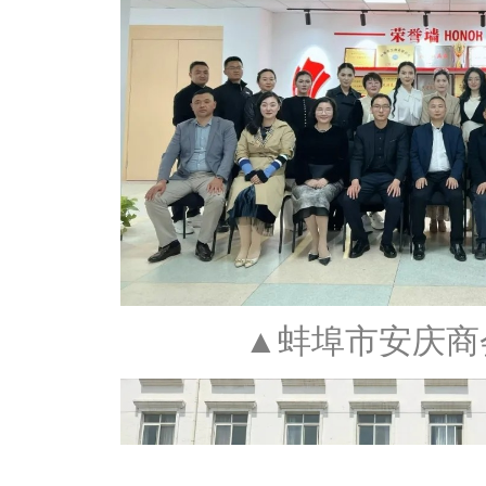
▲蚌埠市安庆商