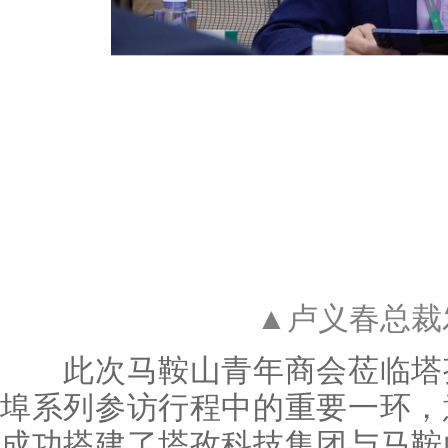
▲卢义春总裁
此次马鞍山青年商会莅临塔孜
埠系列参访行程中的重要一环，
成功搭建了塔孜科技集团与马鞍