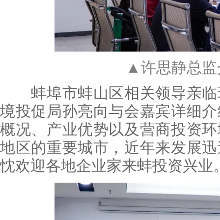
▲许思静总监
蚌埠市蚌山区相关领导亲临现
境投促局孙亮向与会嘉宾详细介
概况、产业优势以及营商投资环
地区的重要城市，近年来发展迅
忱欢迎各地企业家来蚌投资兴业