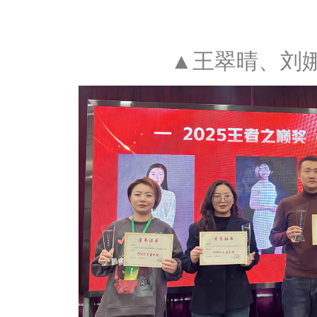
▲王翠晴、刘