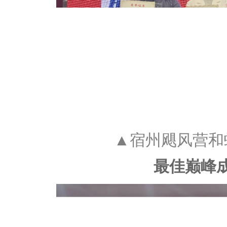
▲宿州飓风营和
最佳巅峰