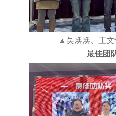
▲吴焕焕、王文
最佳团